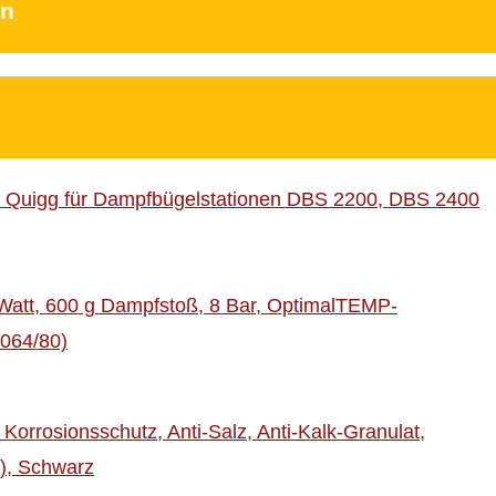
en
n Quigg für Dampfbügelstationen DBS 2200, DBS 2400
 Watt, 600 g Dampfstoß, 8 Bar, OptimalTEMP-
6064/80)
orrosionsschutz, Anti-Salz, Anti-Kalk-Granulat,
n), Schwarz