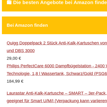
🛍️ Die besten Angebote bei Amazon find
Bei Amazon finden
Quigg Doppelpack 2 Stück Anti-Kalk-Kartuschen vo
und DBS 3000
29,00 €
Philips PerfectCare 6000 Dampfbügelstation - 2400
Technologie, 1,8 l Wassertank, Schwarz/Gold (PSG
184,99 €
Laurastar Anti-Kalk-Kartusche – SMART – 3er-Pack, K
geeignet für Smart U/M/I (Verpackung kann variiere