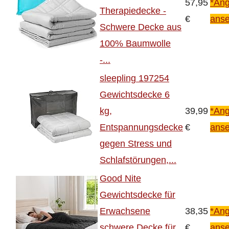
57,95
*Ang
Therapiedecke -
€
ans
Schwere Decke aus
100% Baumwolle
-...
sleepling 197254
Gewichtsdecke 6
kg,
39,99
*Ang
Entspannungsdecke
€
ans
gegen Stress und
Schlafstörungen,...
Good Nite
Gewichtsdecke für
Erwachsene
38,35
*Ang
schwere Decke für
€
ans