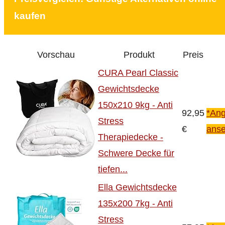
kaufen
Vorschau
Produkt
Preis
CURA Pearl Classic
Gewichtsdecke
150x210 9kg - Anti
92,95
*Ang
Stress
€
ans
Therapiedecke -
Schwere Decke für
tiefen...
Ella Gewichtsdecke
135x200 7kg - Anti
Stress