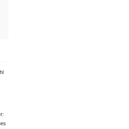
hl
r:
nes