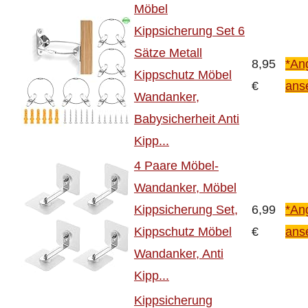
Möbel
Kippsicherung Set 6
Sätze Metall
8,95
*An
Kippschutz Möbel
€
ans
Wandanker,
Babysicherheit Anti
Kipp...
4 Paare Möbel-
Wandanker, Möbel
Kippsicherung Set,
6,99
*An
Kippschutz Möbel
€
ans
Wandanker, Anti
Kipp...
Kippsicherung