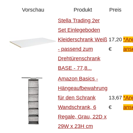
Vorschau
Produkt
Preis
Stella Trading 2er
Set Einlegeboden
Kleiderschrank Weiß
17,20
*An
- passend zum
€
ans
Drehtürenschrank
BASE - 77,8...
Amazon Basics -
Hängeaufbewahrung
für den Schrank
13,67
*An
Wandschrank, 6
€
ans
Regale, Grau, 22D x
29W x 23H cm