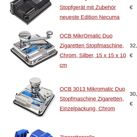
Stopfgerät mit Zubehör
€
neueste Edition Necuma
OCB MikrOmatic Duo
Zigaretten Stopfmaschine,
32
Chrom, Silber, 15 x 15 x 10
€
cm
OCB 3013 Mikromatic Duo
30
Stopfmaschine Zigaretten,
€
Einzelpackung, Chrom