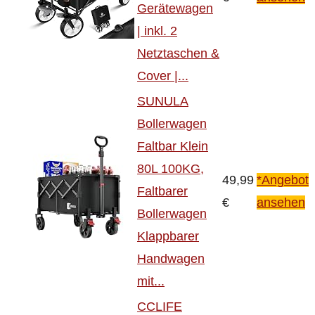
Gerätewagen
| inkl. 2
Netztaschen &
Cover |...
SUNULA
Bollerwagen
Faltbar Klein
80L 100KG,
49,99
*Angebot
Faltbarer
€
ansehen
Bollerwagen
Klappbarer
Handwagen
mit...
CCLIFE