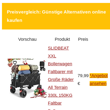
Preisvergleich: Günstige Alternativen online
kaufen
Vorschau
Produkt
Preis
SLIDBEAT
XXL
Bollerwagen
Faltbarer mit
79,99
*Angebot
Große Räder
€
ansehen
All Terrain
330L 150KG
Faltbar