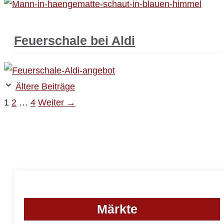
Feuerschale bei Aldi
Beitrags-
Ältere Beiträge
Navigation
Seite
Seite
Seite
1
2
…
4
Weiter
→
Märkte