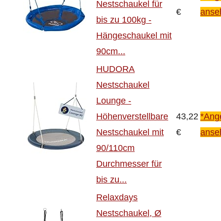
Nestschaukel für
€
anse
bis zu 100kg -
Hängeschaukel mit
90cm...
HUDORA
Nestschaukel
Lounge -
Höhenverstellbare
43,22
*Ang
Nestschaukel mit
€
anse
90/110cm
Durchmesser für
bis zu...
Relaxdays
Nestschaukel, Ø