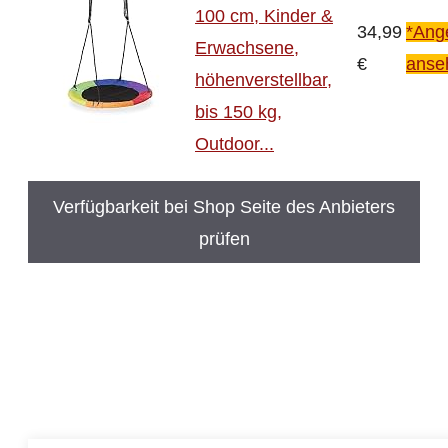
100 cm, Kinder &
34,99
*Ang
Erwachsene,
€
anse
höhenverstellbar,
bis 150 kg,
Outdoor...
Verfügbarkeit bei Shop Seite des Anbieters
prüfen