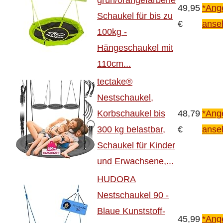
49,95
*Ang
Schaukel für bis zu
€
anse
100kg -
Hängeschaukel mit
110cm...
tectake®
Nestschaukel,
Korbschaukel bis
48,79
*Ang
300 kg belastbar,
€
anse
Schaukel für Kinder
und Erwachsene,...
HUDORA
Nestschaukel 90 -
Blaue Kunststoff-
45,99
*Ang